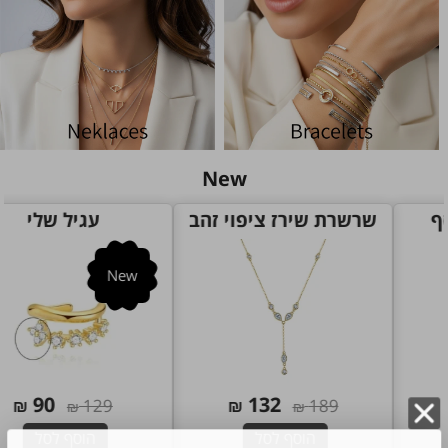
New
שרשרת שירז ציפוי זהב
עגיל שלי
New
90
132
₪
129
₪
189
₪
₪
הוסף לסל
הוסף לסל