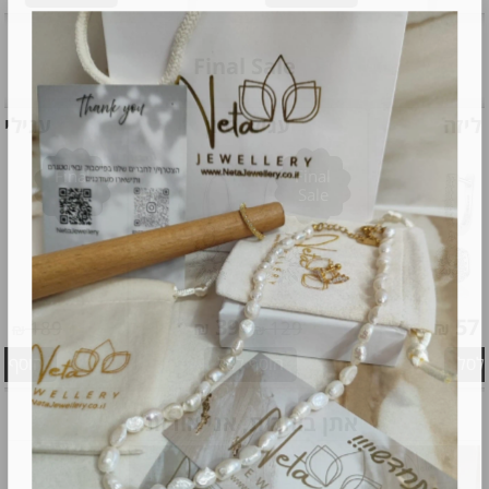
Final Sale
עגילי סיון
עגילי פלג
Final
Final
Sale
Sale
57
39
₪
189
₪
129
₪
₪
הוסף לסל
הוסף לסל
אתן בוחרות, אני אורזת..