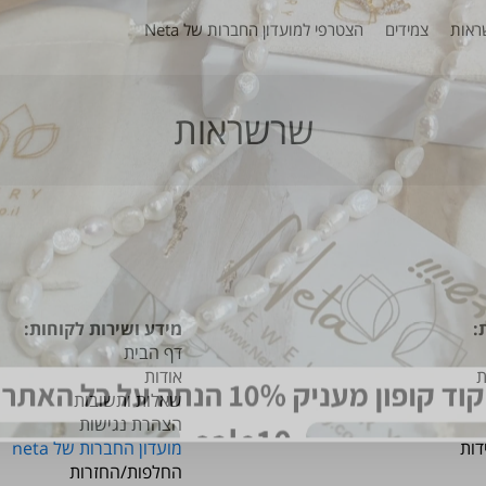
אות
צמידים
הצטרפי למועדון החברות של Neta
שרשראות
:
מידע ושירות לקוחות:
דף הבית
אודות
שאלות ותשובות
הצהרת נגישות
מידות
מועדון החברות של neta
החלפות/החזרות